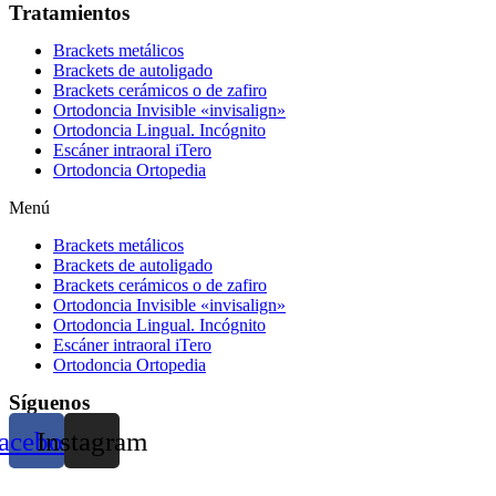
Tratamientos
Brackets metálicos
Brackets de autoligado
Brackets cerámicos o de zafiro
Ortodoncia Invisible «invisalign»
Ortodoncia Lingual. Incógnito
Escáner intraoral iTero
Ortodoncia Ortopedia
Menú
Brackets metálicos
Brackets de autoligado
Brackets cerámicos o de zafiro
Ortodoncia Invisible «invisalign»
Ortodoncia Lingual. Incógnito
Escáner intraoral iTero
Ortodoncia Ortopedia
Síguenos
acebook
Instagram