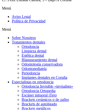
Menú
Aviso Legal
Política de Privacidad
Menú
Sobre Nosotros
Tratamientos dentales
Ortodoncia
Limpieza dental
Estética dental
Blanqueamiento dental
Odontología conservadora
Odontopediatría
Periodoncia
Implantes dentales en Coruña
Especialistas en ortodoncia
Ortodoncia Invisible «invisalign»
Ortodoncia Ortopedia
Escáner intraoral iTero
Brackets cerámicos o de zafiro
Brackets de autoligado
Brackets metálicos