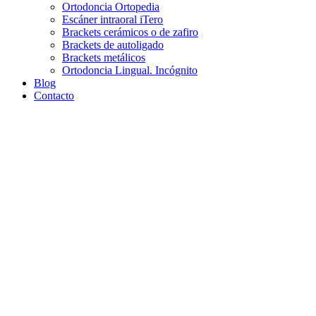
Ortodoncia Ortopedia
Escáner intraoral iTero
Brackets cerámicos o de zafiro
Brackets de autoligado
Brackets metálicos
Ortodoncia Lingual. Incógnito
Blog
Contacto