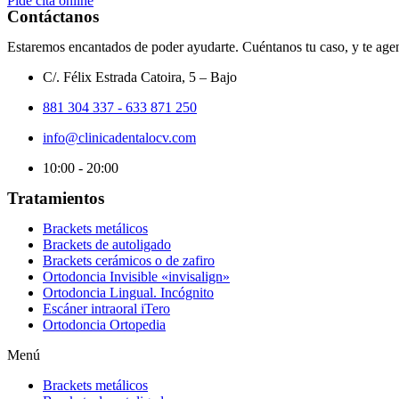
Pide cita online
Contáctanos
Estaremos encantados de poder ayudarte. Cuéntanos tu caso, y te ag
C/. Félix Estrada Catoira, 5 – Bajo
881 304 337 - 633 871 250
info@clinicadentalocv.com
10:00 - 20:00
Tratamientos
Brackets metálicos
Brackets de autoligado
Brackets cerámicos o de zafiro
Ortodoncia Invisible «invisalign»
Ortodoncia Lingual. Incógnito
Escáner intraoral iTero
Ortodoncia Ortopedia
Menú
Brackets metálicos