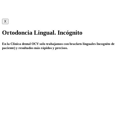
X
Ortodoncia Lingual. Incógnito
En la Clínica dental OCV solo trabajamos con brackets linguales Incognito de 
paciente) y resultados más rápidos y precisos.