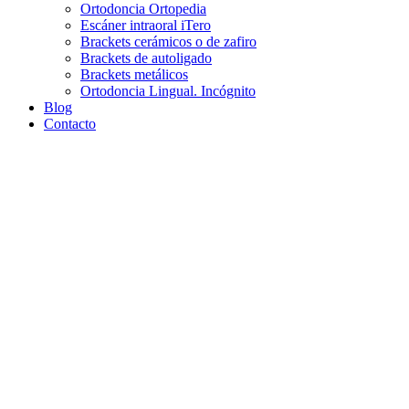
Ortodoncia Ortopedia
Escáner intraoral iTero
Brackets cerámicos o de zafiro
Brackets de autoligado
Brackets metálicos
Ortodoncia Lingual. Incógnito
Blog
Contacto